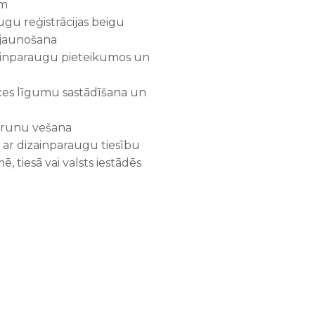
ām
gu reģistrācijas beigu
tjaunošana
ainparaugu pieteikumos un
ces līgumu sastādīšana un
rrunu vešana
ā ar dizainparaugu tiesību
, tiesā vai valsts iestādēs