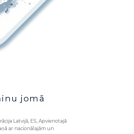
ainu jomā
ācija Latvijā, ES, Apvienotajā
skaņā ar nacionālajām un