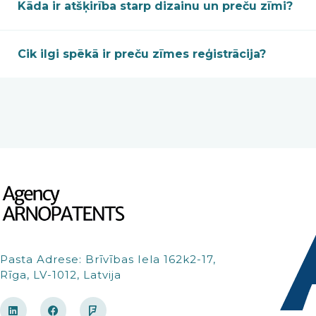
Kāda ir atšķirība starp dizainu un preču zīmi?
Cik ilgi spēkā ir preču zīmes reģistrācija?
Pasta Adrese: Brīvības Iela 162k2-17,
Rīga, LV-1012, Latvija
L
F
F
i
a
o