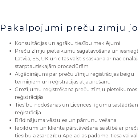
Pakalpojumi preču zīmju j
Konsultācijas un agrāku tiesību meklējumi
Preču zīmju pieteikumu sagatavošana un iesnieg
Latvijā, ES, UK un citās valstīs saskaņā ar nacionāl
starptautiskajām procedūrām
Atgādinājumi par preču zīmju reģistrācijas beigu
termiņiem un reģistrācijas atjaunošanu
Grozījumu reģistrēšana preču zīmju pieteikumos
reģistrācijās
Tiesību nodošanas un Licences līgumu sastādīša
reģistrācija
Brīdinājuma vēstules un pārrunu vešana
Iebildumi un klienta pārstāvēšana saistībā ar pre
tiesību aizsardzību Apelācijas padomē, tiesā vai val