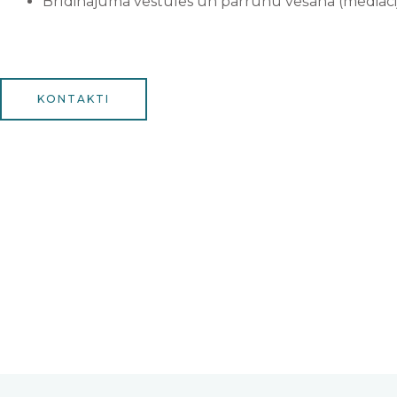
Brīdinājuma vēstules un pārrunu vešana (mediāci
KONTAKTI