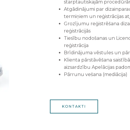
starptautiskajām procedūr
Atgādinājumi par dizainparau
termiņiem un reģistrācijas a
Grozījumu reģistrēšana diz
reģistrācijās
Tiesību nodošanas un Licen
reģistrācija
Brīdinājuma vēstules un pā
Klienta pārstāvēšana saistīb
aizsardzību Apelācijas padomē
Pārrunu vešana (mediācija)
KONTAKTI