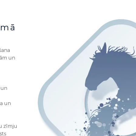
omā
šana
ajām un
 un
na un
ču zīmju
sts