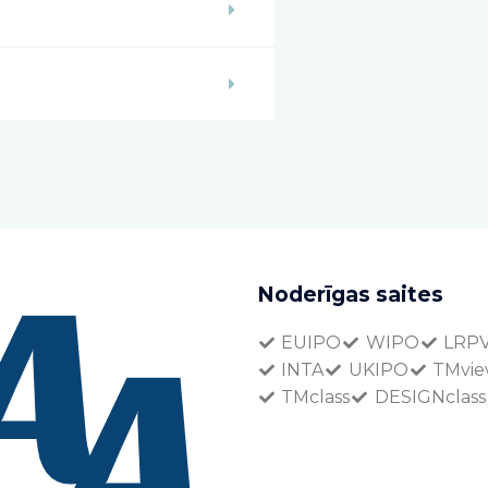
Noderīgas saites
EUIPO
WIPO
LRP
INTA
UKIPO
TMvi
TMclass
DESIGNclass