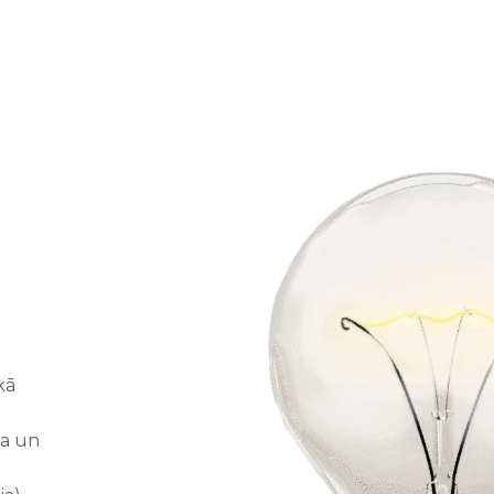
kā
na un